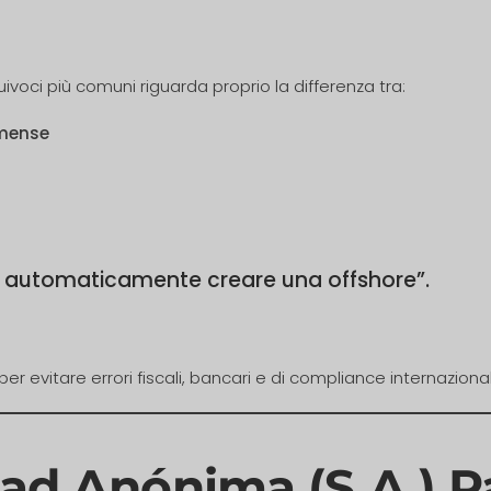
ivoci più comuni riguarda proprio la differenza tra:
amense
hi automaticamente creare una offshore”.
evitare errori fiscali, bancari e di compliance internaziona
dad Anónima (S.A.)