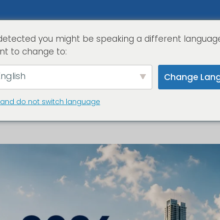
detected you might be speaking a different languag
home
serviz
nt to change to:
nglish
Change Lan
 and do not switch language