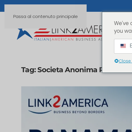
Passa al contenuto principale
We've 
you wa
E
Close
Tag:
Societa Anonima Panama