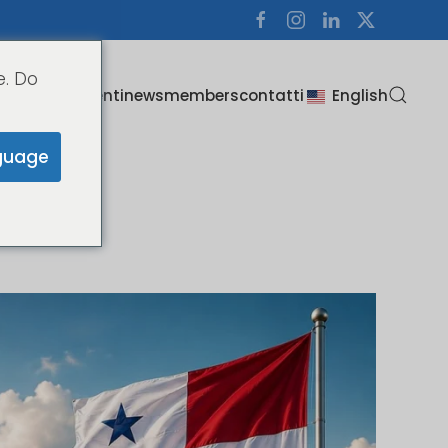
e. Do
i
about us
clienti
news
members
contatti
English
guage