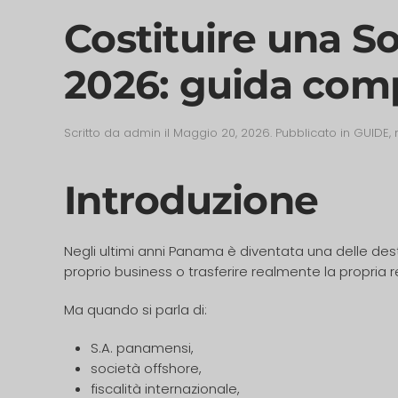
Costituire una S
2026: guida compl
Scritto da
admin
il
Maggio 20, 2026
. Pubblicato in
GUIDE
,
Introduzione
Negli ultimi anni Panama è diventata una delle destin
proprio business o trasferire realmente la propria r
Ma quando si parla di:
S.A. panamensi,
società offshore,
fiscalità internazionale,