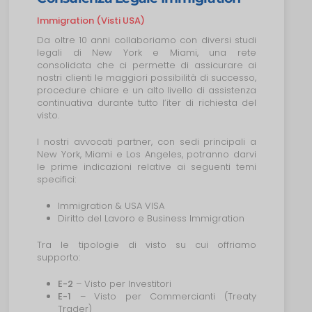
Immigration (Visti USA)
Da oltre 10 anni collaboriamo con diversi studi
legali di New York e Miami, una rete
consolidata che ci permette di assicurare ai
nostri clienti le maggiori possibilità di successo,
procedure chiare e un alto livello di assistenza
continuativa durante tutto l’iter di richiesta del
visto.
I nostri avvocati partner, con sedi principali a
New York, Miami e Los Angeles, potranno darvi
le prime indicazioni relative ai seguenti temi
specifici:
Immigration & USA VISA
Diritto del Lavoro e Business Immigration
Tra le tipologie di visto su cui offriamo
supporto:
E-2
– Visto per Investitori
E-1
– Visto per Commercianti (Treaty
Trader)