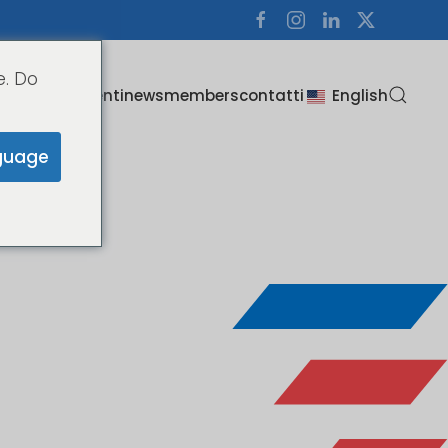
e. Do
i
about us
clienti
news
members
contatti
English
guage