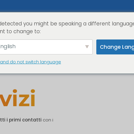
detected you might be speaking a different languag
home
serviz
nt to change to:
nglish
Change Lan
 and do not switch language
vizi
tti i primi contatti
con i