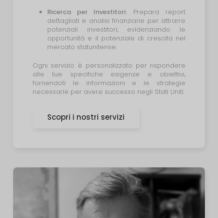
Ricerca per Investitori
:
Prepara report
dettagliati e analisi finanziarie per attrarre
potenziali investitori, evidenziando le
opportunità e il potenziale di crescita nel
mercato statunitense.
Ogni servizio è personalizzato per rispondere
alle tue specifiche esigenze e obiettivi,
fornendoti le informazioni e le strategie
necessarie per avere successo negli Stati Uniti.
Scopri i nostri servizi