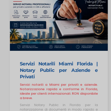
Servizi Notarili Miami Florida |
Notary Public per Aziende e
Privati
Servizi notarili a Miami per privati e aziende.
Notarizzazione rapida e conforme in Florida,
ideale per clienti internazionali. RON disponibile
a breve.
Servizi Notary Public in Florida per la
notarizzazione di documenti in modo rapido e