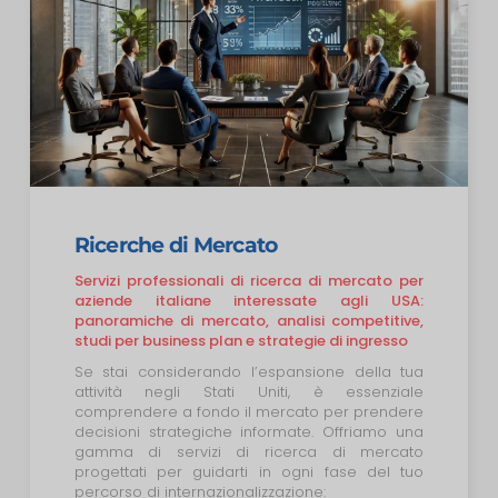
Ricerche di Mercato
Servizi professionali di ricerca di mercato per
aziende italiane interessate agli USA:
panoramiche di mercato, analisi competitive,
studi per business plan e strategie di ingresso
Se stai considerando l’espansione della tua
attività negli Stati Uniti, è essenziale
comprendere a fondo il mercato per prendere
decisioni strategiche informate.
Offriamo una
gamma di servizi di ricerca di mercato
progettati per guidarti in ogni fase del tuo
percorso di internazionalizzazione: