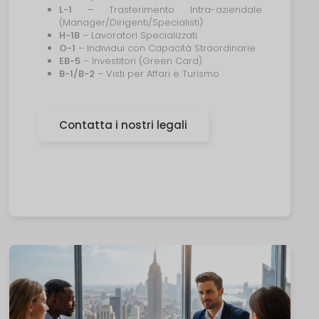
L-1
– Trasferimento Intra-aziendale
(Manager/Dirigenti/Specialisti)
H-1B
– Lavoratori Specializzati
O-1
– Individui con Capacità Straordinarie
EB-5
– Investitori (Green Card)
B-1/B-2
– Visti per Affari e Turismo
Contatta i nostri legali