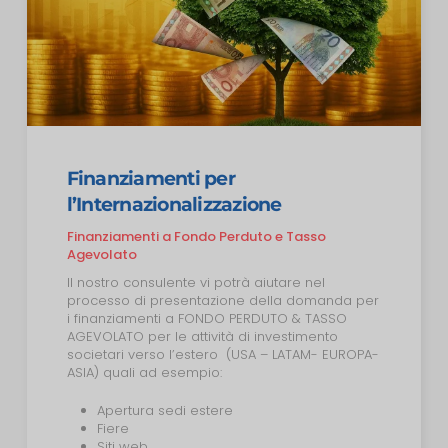
Finanziamenti per
l’Internazionalizzazione
Finanziamenti a Fondo Perduto e Tasso
Agevolato
Il nostro consulente vi potrà aiutare nel
processo di presentazione della domanda per
i finanziamenti a FONDO PERDUTO & TASSO
AGEVOLATO per le attività di investimento
societari verso l’estero (USA – LATAM- EUROPA-
ASIA) quali ad esempio:
Apertura sedi estere
Fiere
Siti web