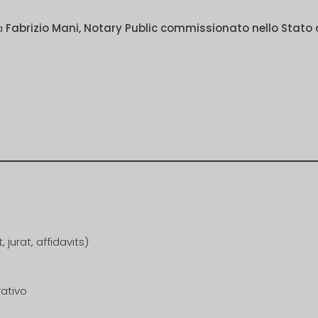
da
Fabrizio Mani, Notary Public commissionato nello Stato d
urat, affidavits)
ativo