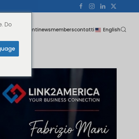
e. Do
i
about us
clienti
news
members
contatti
English
guage