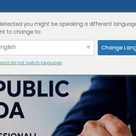
detected you might be speaking a different languag
home
serviz
nt to change to:
nglish
Change Lan
 and do not switch language