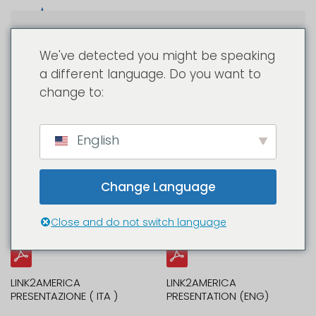
Passa al contenuto principale
We've detected you might be speaking
a different language. Do you want to
change to:
PRESENTAZIONI
English
LINK@AMERICA
Change Language
Docs to download
Close and do not switch language
LINK2AMERICA
LINK2AMERICA
PRESENTAZIONE ( ITA )
PRESENTATION (ENG)