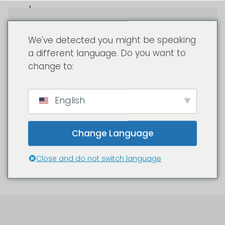
Passa al contenuto principale
We've detected you might be speaking
a different language. Do you want to
change to:
I Nostri Clienti
English
Ecco
l’elenco aggiornato dei nostri clienti
per i quali
Change Language
abbiamo lavorato in passato e/o stiamo tuttora
lavorando.
Close and do not switch language