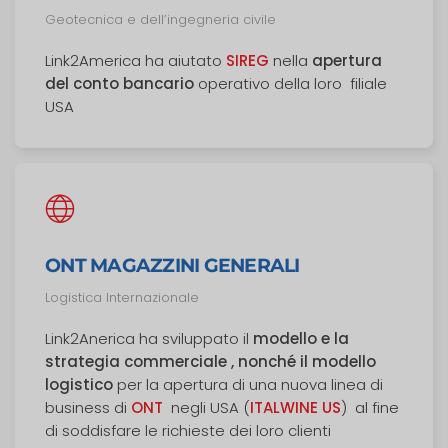
Geotecnica e dell’ingegneria civile​
Link2America ha aiutato
SIREG
nella
apertura
del conto bancario
operativo della loro filiale
USA
ONT MAGAZZINI GENERALI
Logistica Internazionale
Link2Anerica ha sviluppato il
modello e la
strategia commerciale , nonché il modello
logistico
per la apertura di una nuova linea di
business di
ONT
negli USA (
ITALWINE US
) al fine
di soddisfare le richieste dei loro clienti