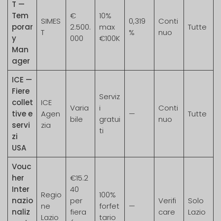
T —
Tem
€
10%
SIMES
0,319
Conti
porar
2.500.
max
Tutte
T
%
nuo
y
000
€100K
Man
ager
ICE —
Fiere
Serviz
collet
ICE
Varia
i
Conti
tive e
Agen
—
Tutte
bile
gratui
nuo
servi
zia
ti
zi
USA
Vouc
her
€15.2
Inter
40
Regio
100%
nazio
per
Verifi
Solo
ne
forfet
—
naliz
fiera
care
Lazio
Lazio
tario