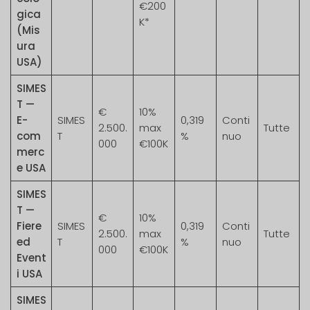
€200
gica
K*
(Mis
ura
USA)
SIMES
T —
€
10%
E-
SIMES
0,319
Conti
2.500.
max
Tutte
com
T
%
nuo
000
€100K
merc
e USA
SIMES
T —
€
10%
Fiere
SIMES
0,319
Conti
2.500.
max
Tutte
ed
T
%
nuo
000
€100K
Event
i USA
SIMES