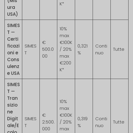
(Mis
K*
ura
USA)
SIMES
10%
T —
max
Certi
€
€100K
ficazi
SIMES
0,321
Conti
500.0
/ 20%
Tutte
oni e
T
%
nuo
00
max
Cons
€200
ulenz
K*
e USA
SIMES
T —
Tran
10%
sizio
max
ne
€
€100K
Digit
SIMES
0,319
Conti
2.500.
/ 20%
Tutte
ale/E
T
%
nuo
000
max
colo