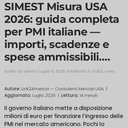
SIMEST Misura USA
2026: guida completa
per PMI italiane —
importi, scadenze e
spese ammissibili….
Scritto da
admin
il
Luglio 6, 2026
. Pubblicato in
GUIDE
,
news
.
Autore:
Link2America — Consulenti Mercati USA |
Aggiornato:
Luglio 2026 |
Lettura:
14 minuti
Il governo italiano mette a disposizione
milioni di euro per finanziare l’ingresso delle
PMI nel mercato americano. Pochi lo