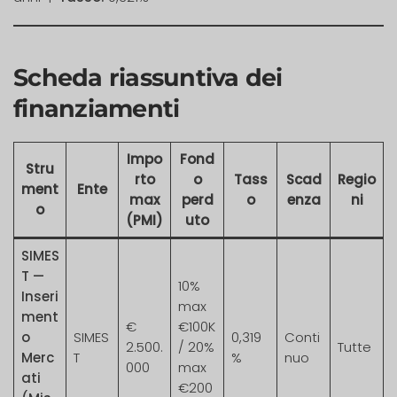
Scheda riassuntiva dei
finanziamenti
Impo
Fond
Stru
rto
o
Tass
Scad
Regio
ment
Ente
max
perd
o
enza
ni
o
(PMI)
uto
SIMES
T —
10%
Inseri
max
ment
€
€100K
o
SIMES
0,319
Conti
2.500.
/ 20%
Tutte
Merc
T
%
nuo
000
max
ati
€200