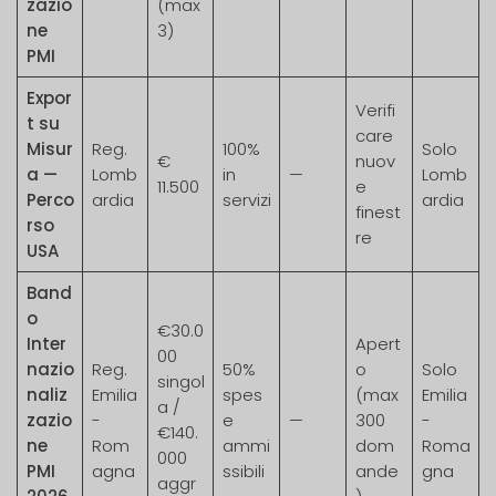
zazio
(max
ne
3)
PMI
Expor
Verifi
t su
care
Misur
Reg.
100%
Solo
€
nuov
a —
Lomb
in
—
Lomb
11.500
e
Perco
ardia
servizi
ardia
finest
rso
re
USA
Band
o
€30.0
Inter
Apert
00
nazio
Reg.
50%
o
Solo
singol
naliz
Emilia
spes
(max
Emilia
a /
zazio
-
e
—
300
-
€140.
ne
Rom
ammi
dom
Roma
000
PMI
agna
ssibili
ande
gna
aggr