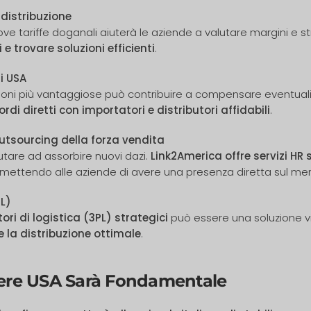
 distribuzione
ove tariffe doganali aiuterà le aziende a valutare margini e s
 e trovare soluzioni efficienti
.
i USA
izioni più vantaggiose può contribuire a compensare eventuali
i diretti con importatori e distributori affidabili
.
outsourcing della forza vendita
utare ad assorbire nuovi dazi.
Link2America offre servizi HR s
rmettendo alle aziende di avere una presenza diretta sul me
PL)
tori di logistica (3PL) strategici
può essere una soluzione v
e la distribuzione ottimale
.
Fiere USA Sarà Fondamentale