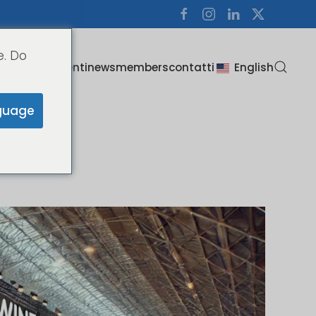
e. Do
i
about us
clienti
news
members
contatti
English
guage