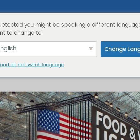
detected you might be speaking a different languag
home
serviz
nt to change to:
nglish
Change Lan
 and do not switch language