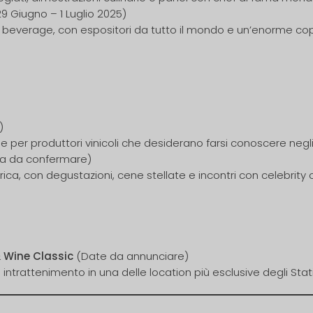
9 Giugno – 1 Luglio 2025)
ood & beverage, con espositori da tutto il mondo e un’enorme c
)
le per produttori vinicoli che desiderano farsi conoscere negl
a da confermare)
ica, con degustazioni, cene stellate e incontri con celebrity 
 Wine Classic
(Date da annunciare)
rattenimento in una delle location più esclusive degli Stati 