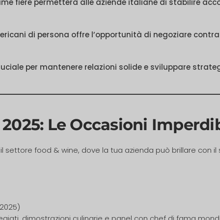
sime fiere permetterà alle aziende italiane di stabilire a
ericani di persona offre l’opportunità di negoziare contrat
uciale per mantenere relazioni solide e sviluppare strateg
 2025: Le Occasioni Imperdib
l settore food & wine, dove la tua azienda può brillare con il
2025)
egiati, dimostrazioni culinarie e panel con chef di fama mondi