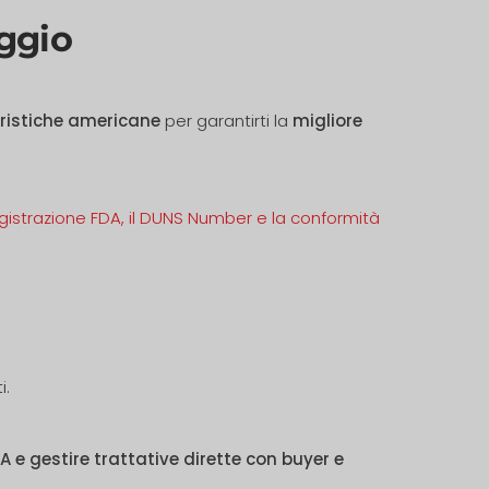
ggio
eristiche americane
per garantirti la
migliore
egistrazione FDA, il DUNS Number e la conformità
i.
A e gestire trattative dirette con buyer e