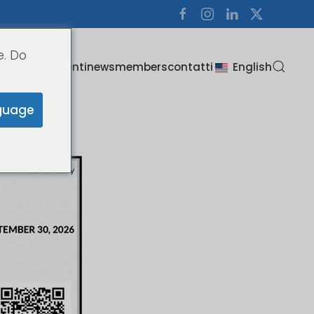
e. Do
i
about us
clienti
news
members
contatti
English
guage