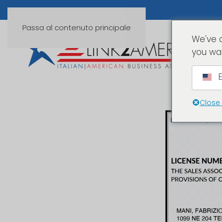
Passa al contenuto principale
We've 
you wa
E
Close