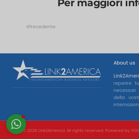
Per maggiori inf
Precedente
About us
Link2Amer
reperire t
necessari
della vos
internazion
©
2026
Link2America. All rights reserved. Powered by
YOU