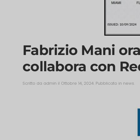
Fabrizio Mani ora
collabora con Red
Scritto da
admin
il
Ottobre 14, 2024
. Pubblicato in
news
.