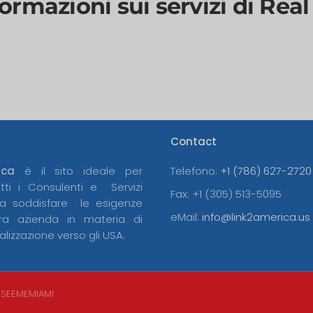
ormazioni sui servizi di Real
Contact
ica
è il sito ideale per
Telefono:
+1 (786) 627-2720
utti i Consulenti e Servizi
Fax:
+1 (305) 513-5095
 a soddisfare le esigenze
eMail:
info@link2america.us
tra azienda in materia di
alizzazione verso gli USA.
SEEMEMIAMI