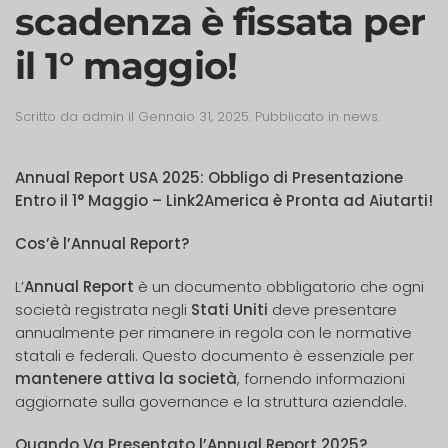
scadenza è fissata per
il 1° maggio!
Scritto da
admin
il
Gennaio 31, 2025
. Pubblicato in
news
.
Annual Report USA 2025: Obbligo di Presentazione
Entro il 1° Maggio – Link2America è Pronta ad Aiutarti!
Cos’è l’Annual Report?
L’
Annual Report
è un documento obbligatorio che ogni
società registrata negli
Stati Uniti
deve presentare
annualmente per rimanere in regola con le normative
statali e federali. Questo documento è essenziale per
mantenere attiva la società
, fornendo informazioni
aggiornate sulla governance e la struttura aziendale.
Quando Va Presentato l’Annual Report 2025?